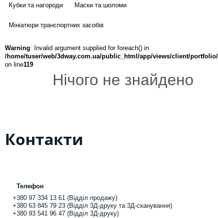
Кубки та нагороди
Маски та шоломи
Мініатюри транспортних засобів
Warning
: Invalid argument supplied for foreach() in
/home/tuser/web/3dway.com.ua/public_html/app/views/client/portfolio
on line
119
Нічого не знайдено
Контакти
Телефон
+380 97 334 13 61 (Відділ продажу)
+380 63 845 79 23 (Відділ 3Д-друку та 3Д-сканування)
+380 93 541 96 47 (Відділ 3Д-друку)