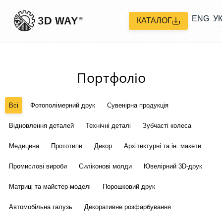
ENG
У
КАТАЛОГ
Портфоліо
Всі
Фотополімерний друк
Сувенірна продукція
Відновлення деталей
Технічні деталі
Зубчасті колеса
Медицина
Прототипи
Декор
Архітектурні та ін. макети
Промислові вироби
Силіконові молди
Ювелірний 3D-друк
Матриці та майстер-моделі
Порошковий друк
Автомобільна галузь
Декоративне розфарбування