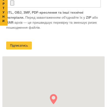
Р
Т
STL, OBJ, 3MF, PDF-креслення та інші технічні
У
Н
матеріали.
Перед завантаженням об'єднайте їх у
ZIP
або
И
RAR
-архів — це пришвидшує перевірку та зменшує ризик
пошкодження файлів.
Підписатись