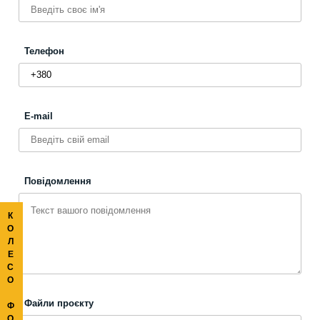
Телефон
E-mail
Повідомлення
К
О
Л
Е
С
О
Файли проєкту
Ф
О