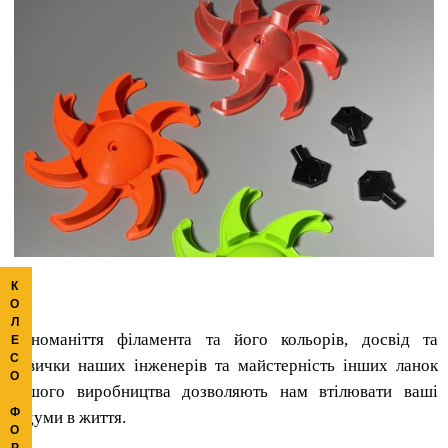
К
О
Л
Різноманіття філамента та його кольорів, досвід та
Е
С
навички наших інженерів та майстерність інших ланок
О
нашого виробництва дозволяють нам втілювати ваші
Ф
задуми в життя.
О
Р