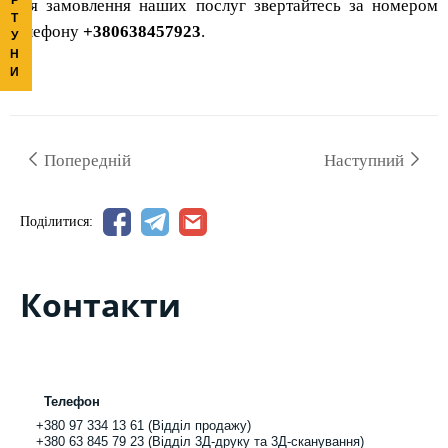
Для замовлення наших послуг звертайтесь за номером
Т
телефону
+380638457923
.
У
Н
И
Попередній
Наступний
Поділитися:
Контакти
Телефон
+380 97 334 13 61 (Відділ продажу)
+380 63 845 79 23 (Відділ 3Д-друку та 3Д-сканування)