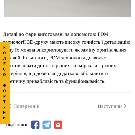
Деталі до фари виготовлені за допомогою FDM
технології 3D-друку мають високу точність і деталізацію,
К
тому їх можна використовувати як заміну оригінальних
О
деталей. Більш того, FDM технологія дозволяє
Л
Е
виготовлювати деталі в різних кольорах та з різних
С
матеріалів, що дозволяє додатково збільшити їх
О
естетичну привабливість та функціональність.
Ф
О
Р
Т
Попередній
Наступний
У
Н
И
Поділитися: