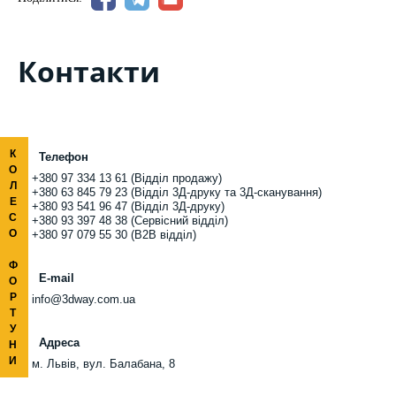
Контакти
К
Телефон
О
+380 97 334 13 61 (Відділ продажу)
Л
+380 63 845 79 23 (Відділ 3Д-друку та 3Д-сканування)
Е
+380 93 541 96 47 (Відділ 3Д-друку)
С
+380 93 397 48 38 (Сервісний відділ)
О
+380 97 079 55 30 (B2B відділ)
Ф
E-mail
О
Р
info@3dway.com.ua
Т
У
Адреса
Н
И
м. Львів, вул. Балабана, 8