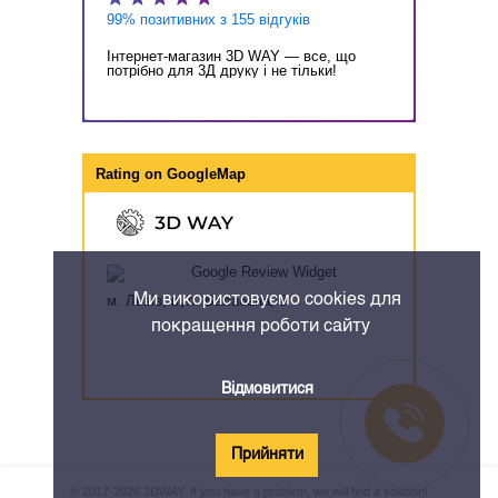
99% позитивних з 155 відгуків
Інтернет-магазин 3D WAY — все, що
потрібно для 3Д друку і не тільки!
Rating on
GoogleMap
Ми використовуємо cookies для
м. Львів, вул. Балабана, 8
покращення роботи сайту
Відмовитися
Прийняти
© 2017-2026 3DWAY. If you have a problem, we will find a solution!