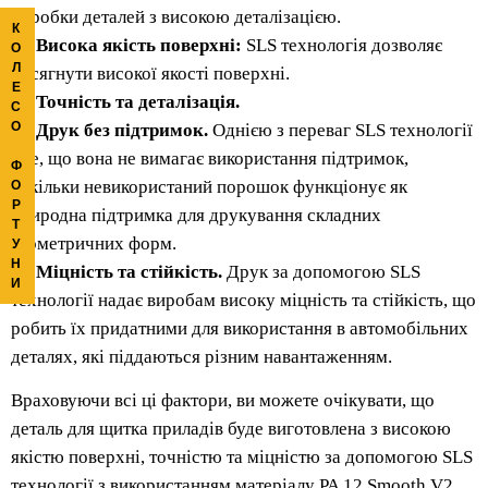
обробки деталей з високою деталізацією.
К
Висока якість поверхні:
SLS технологія дозволяє
О
Л
досягнути високої якості поверхні.
Е
Точність та деталізація.
С
О
Друк без підтримок.
Однією з переваг SLS технології
є те, що вона не вимагає використання підтримок,
Ф
оскільки невикористаний порошок функціонує як
О
Р
природна підтримка для друкування складних
Т
геометричних форм.
У
Н
Міцність та стійкість.
Друк за допомогою SLS
И
технології надає виробам високу міцність та стійкість, що
робить їх придатними для використання в автомобільних
деталях, які піддаються різним навантаженням.
Враховуючи всі ці фактори, ви можете очікувати, що
деталь для щитка приладів буде виготовлена з високою
якістю поверхні, точністю та міцністю за допомогою SLS
технології з використанням матеріалу PA 12 Smooth V2.