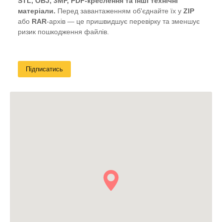
STL, OBJ, 3MF, PDF-креслення та інші технічні
матеріали.
Перед завантаженням об'єднайте їх у
ZIP
або
RAR
-архів — це пришвидшує перевірку та зменшує
ризик пошкодження файлів.
Підписатись